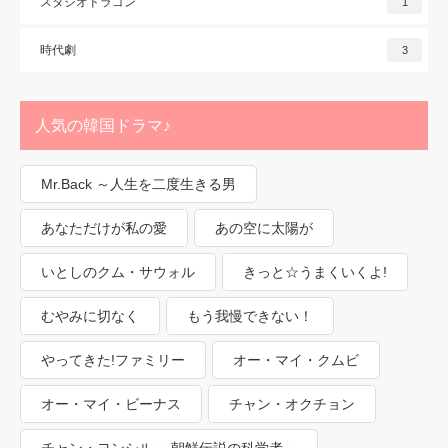
スタジオドラゴン
1
時代劇
3
人気の韓国ドラマ♪
Mr.Back ～人生を二度生きる男
あなただけが私の愛
あの空に太陽が
いとしのクム・サウォル
きっと☆うまくいくよ!
むやみに切なく
もう我慢できない！
やってきた!ファミリー
オー・マイ・クムビ
オー・マイ・ビーナス
チャン・オクチョン
チャン・ヨンシル ～朝鮮伝説の科学者～