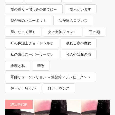
愛の香り～憎しみの果てに～
愛人がいます
我が家のハニーポット
我が家のロマンス
星になって輝く
火の女神ジョンイ
王の顔
町の弁護士チョ・ドゥルホ
眠れる森の魔女
私の娘はスーパーウーマン
私の心は花の雨
総理と私
華政
軍師リュ・ソンリョン ～懲毖録＜ジンビロク＞～
輝くか、狂うか
輝け、ウンス
2013時代劇