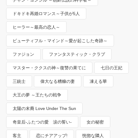
ドキドキ再婚ロマンス～子供が5人
ヒーラー～最高の恋人～
ビューティフル・マインド～愛が起こした奇跡～
ファジョン
ファンタスティック・クラブ
マスター・ククスの神～復讐の果てに
七日の王妃
三銃士
偉大なる糟糠の妻
凍える華
大王の夢 ～王たちの戦争
太陽の末裔 Love Under The Sun
奇皇后-ふたつの愛 涙の誓い-
女の秘密
客主
恋にチアアップ!
恍惚な隣人