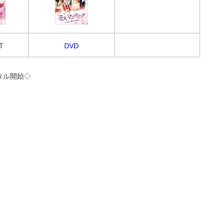
T
DVD
レンタル開始◇