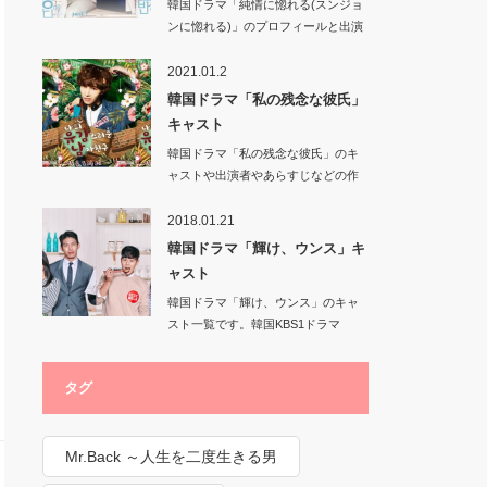
韓国ドラマ「純情に惚れる(スンジョ
ンに惚れる)」のプロフィールと出演
作品の情報で…
2021.01.2
韓国ドラマ「私の残念な彼氏」
キャスト
韓国ドラマ「私の残念な彼氏」のキ
ャストや出演者やあらすじなどの作
品情報です。…
2018.01.21
韓国ドラマ「輝け、ウンス」キ
ャスト
韓国ドラマ「輝け、ウンス」のキャ
スト一覧です。韓国KBS1ドラマ
2016/…
タグ
Mr.Back ～人生を二度生きる男