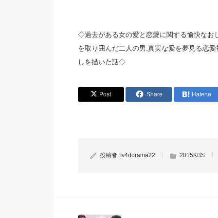
◇過去がある女の愛と恋愛に関する愉快なお
を取り囲んだ二人の男,真実な愛を夢見る恋
しを描いた話◇
Post
Share
Hatena
投稿者:
tv4dorama22
2015KBS