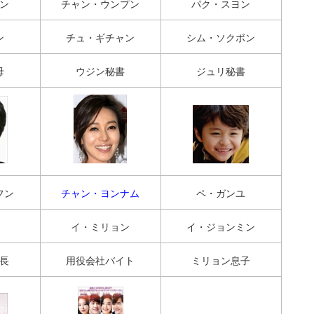
ン
チャン・ウンプン
パク・スヨン
ン
チュ・ギチャン
シム・ソクボン
母
ウジン秘書
ジュリ秘書
フン
チャン・ヨンナム
ペ・ガンユ
イ・ミリョン
イ・ジョンミン
長
用役会社バイト
ミリョン息子