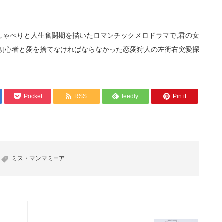
しゃべりと人生奮闘期を描いたロマンチックメロドラマで,君の女
愛初心者と愛を捨てなければならなかった恋愛狩人の左衝右突愛探
Pocket
RSS
feedly
Pin it
ミス・マンマミーア