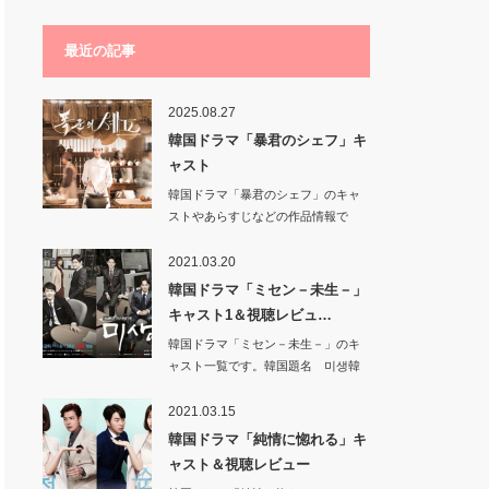
最近の記事
2025.08.27
韓国ドラマ「暴君のシェフ」キ
ャスト
韓国ドラマ「暴君のシェフ」のキャ
ストやあらすじなどの作品情報で
す。韓国題…
2021.03.20
韓国ドラマ「ミセン－未生－」
キャスト1＆視聴レビュ…
韓国ドラマ「ミセン－未生－」のキ
ャスト一覧です。韓国題名 미생韓
国tvN…
2021.03.15
韓国ドラマ「純情に惚れる」キ
ャスト＆視聴レビュー