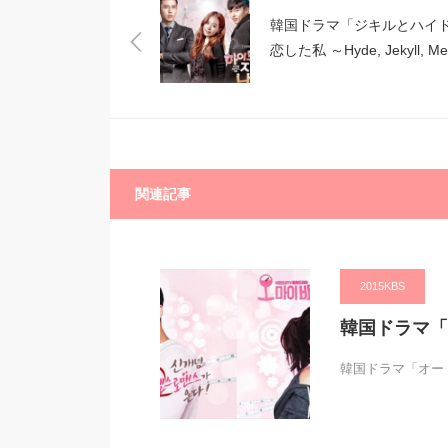
韓国ドラマ「ジキルとハイ
恋した私 ～Hyde, Jekyll, Me
～」キャスト
関連記事
2015KBS
韓国ドラマ「
韓国ドラマ「オー・