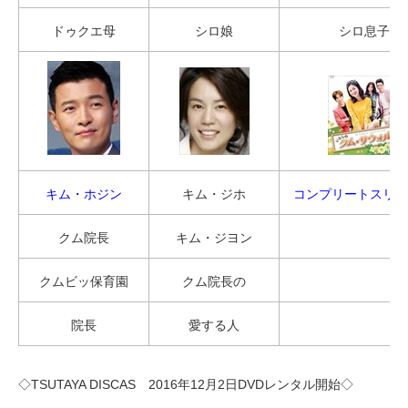
ドゥクエ母
シロ娘
シロ息子
キム・ホジン
キム・ジホ
コンプリートスリム
クム院長
キム・ジヨン
クムビッ保育園
クム院長の
院長
愛する人
◇TSUTAYA DISCAS 2016年12月2日DVDレンタル開始◇