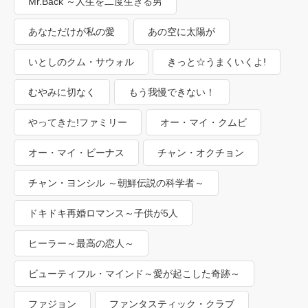
Mr.Back ～人生を二度生きる男
あなただけが私の愛
あの空に太陽が
いとしのクム・サウォル
きっと☆うまくいくよ!
むやみに切なく
もう我慢できない！
やってきた!ファミリー
オー・マイ・クムビ
オー・マイ・ビーナス
チャン・オクチョン
チャン・ヨンシル ～朝鮮伝説の科学者～
ドキドキ再婚ロマンス～子供が5人
ヒーラー～最高の恋人～
ビューティフル・マインド～愛が起こした奇跡～
ファジョン
ファンタスティック・クラブ