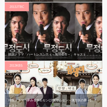
2013JTBC
韓国ドラマ「ハートレスシティ～無情都市～」キャスト
2013KBS
韓国ドラマ「夢みるサムセン(少女サムセン～漢方医の夢～)」キ
ャスト