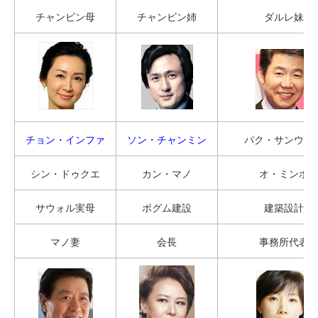
チャンビン母
チャンビン姉
ダルレ妹
チョン・インファ
ソン・チャンミン
パク・サンウォ
シン・ドゥクエ
カン・マノ
オ・ミンホ
サウォル実母
ポグム建設
建築設計
マノ妻
会長
事務所代表