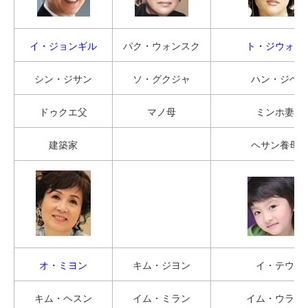
イ・ジョンギル
パク・ウォンスク
ト・ジウォン
シン・ジサン
ソ・グクジャ
ハン・ジヘ
ドゥクエ父
マノ母
ミンホ妻
建築家
ヘサン養母
オ・ミヨン
キム・ジヨン
イ・テウ
キム・ヘスン
イム・ミラン
イム・ウラン