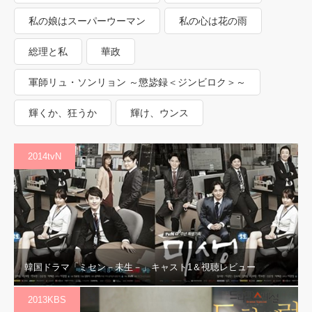
私の娘はスーパーウーマン
私の心は花の雨
総理と私
華政
軍師リュ・ソンリョン ～懲毖録＜ジンビロク＞～
輝くか、狂うか
輝け、ウンス
2014tvN
韓国ドラマ「ミセン－未生－」キャスト1＆視聴レビュー
2013KBS