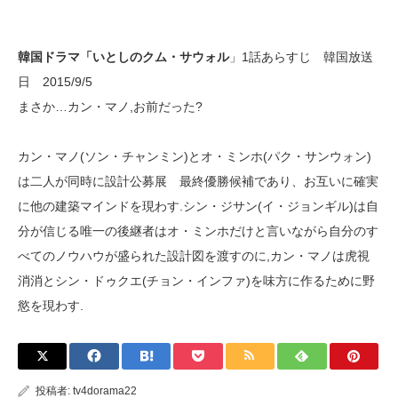
韓国ドラマ「いとしのクム・サウォル
」1話あらすじ 韓国放送
日 2015/9/5
まさか…カン・マノ,お前だった?
カン・マノ(ソン・チャンミン)とオ・ミンホ(パク・サンウォン)
は二人が同時に設計公募展 最終優勝候補であり、お互いに確実
に他の建築マインドを現わす.シン・ジサン(イ・ジョンギル)は自
分が信じる唯一の後継者はオ・ミンホだけと言いながら自分のす
べてのノウハウが盛られた設計図を渡すのに,カン・マノは虎視
消消とシン・ドゥクエ(チョン・インファ)を味方に作るために野
慾を現わす.
投稿者:
tv4dorama22