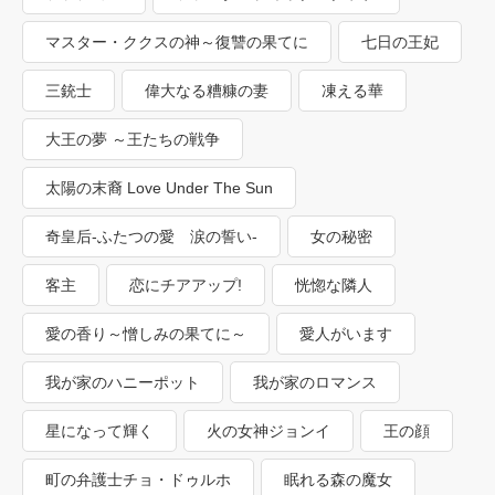
マスター・ククスの神～復讐の果てに
七日の王妃
三銃士
偉大なる糟糠の妻
凍える華
大王の夢 ～王たちの戦争
太陽の末裔 Love Under The Sun
奇皇后-ふたつの愛 涙の誓い-
女の秘密
客主
恋にチアアップ!
恍惚な隣人
愛の香り～憎しみの果てに～
愛人がいます
我が家のハニーポット
我が家のロマンス
星になって輝く
火の女神ジョンイ
王の顔
町の弁護士チョ・ドゥルホ
眠れる森の魔女