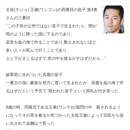
太祖(テジョ) 王健(ワンゴン)の四番目の息子 第3奥
さんの三番目
“この子供が公州ではない皇子で生まれたら、闇が
雨のように降った国に下るのであり,
皇室を血の海で作ることであり,数えきれないほど
多い人々が死んで行くことであり,
上と下がまじるはずで,世の中を搖るがすはずだから…”
破軍星に生れついた高麗の皇子.
一番力の強い豪族を母方に置いて生まれたが、高麗を血の海で作
るはずだという予言で ‘呪われた皇子’という荷札が付き添った.
8歳の時、同腹兄である王泰(ワンテ)が疑問の中、殺されるよう
になってその罪を被るか気づかった太祖王健によって宮廷から追
い出されて金鋼山で育った.