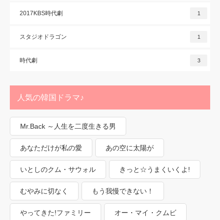
2017KBS時代劇
1
スタジオドラゴン
1
時代劇
3
人気の韓国ドラマ♪
Mr.Back ～人生を二度生きる男
あなただけが私の愛
あの空に太陽が
いとしのクム・サウォル
きっと☆うまくいくよ!
むやみに切なく
もう我慢できない！
やってきた!ファミリー
オー・マイ・クムビ