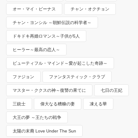
オー・マイ・ビーナス
チャン・オクチョン
チャン・ヨンシル ～朝鮮伝説の科学者～
ドキドキ再婚ロマンス～子供が5人
ヒーラー～最高の恋人～
ビューティフル・マインド～愛が起こした奇跡～
ファジョン
ファンタスティック・クラブ
マスター・ククスの神～復讐の果てに
七日の王妃
三銃士
偉大なる糟糠の妻
凍える華
大王の夢 ～王たちの戦争
太陽の末裔 Love Under The Sun