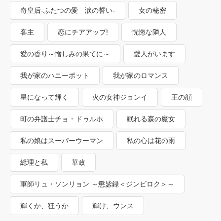
奇皇后-ふたつの愛 涙の誓い-
女の秘密
客主
恋にチアアップ!
恍惚な隣人
愛の香り～憎しみの果てに～
愛人がいます
我が家のハニーポット
我が家のロマンス
星になって輝く
火の女神ジョンイ
王の顔
町の弁護士チョ・ドゥルホ
眠れる森の魔女
私の娘はスーパーウーマン
私の心は花の雨
総理と私
華政
軍師リュ・ソンリョン ～懲毖録＜ジンビロク＞～
輝くか、狂うか
輝け、ウンス