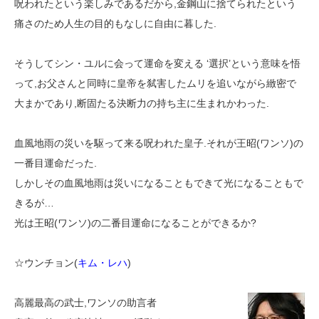
呪われたという楽しみであるだから,金鋼山に捨てられたという
痛さのため人生の目的もなしに自由に暮した.
そうしてシン・ユルに会って運命を変える ‘選択’という意味を悟
って,お父さんと同時に皇帝を弑害したムリを追いながら緻密で
大まかであり,断固たる決断力の持ち主に生まれかわった.
血風地雨の災いを駆って来る呪われた皇子.それが王昭(ワンソ)の
一番目運命だった.
しかしその血風地雨は災いになることもできて光になることもで
きるが…
光は王昭(ワンソ)の二番目運命になることができるか?
☆ウンチョン(
キム・レハ
)
高麗最高の武士,ワンソの助言者