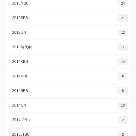
2013MBC
24
2013SBS
21
2013tvN
12
2013時代劇
11
2014KBS
14
2014MBC
6
2014SBS
5
2014tvN
10
2014ドラマ
2
2015JTBC
2