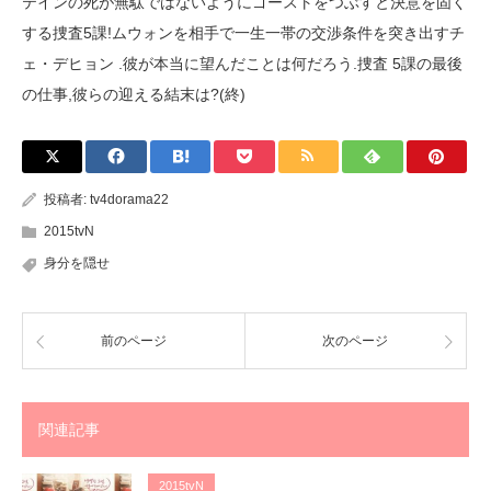
テインの死が無駄ではないようにゴーストをつぶすと決意を固く
する捜査5課!ムウォンを相手で一生一帯の交渉条件を突き出すチ
ェ・デヒョン .彼が本当に望んだことは何だろう.捜査 5課の最後
の仕事,彼らの迎える結末は?(終)
投稿者:
tv4dorama22
2015tvN
身分を隠せ
前のページ
次のページ
関連記事
2015tvN