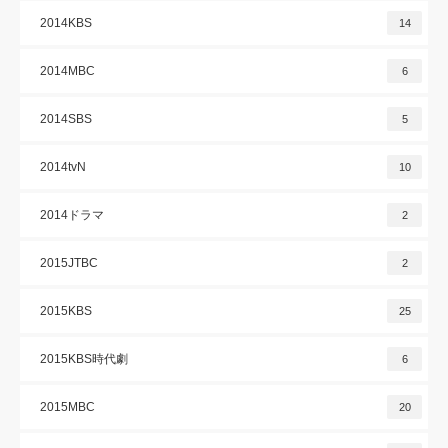
2014KBS
14
2014MBC
6
2014SBS
5
2014tvN
10
2014ドラマ
2
2015JTBC
2
2015KBS
25
2015KBS時代劇
6
2015MBC
20