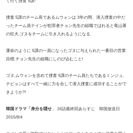
て行く捜査 5課!
捜査 5課のチーム長であるムウォンは 3年の間、潜入捜査の中だ
ったチーム員テインが犯罪者チョン先生の組職でばれると竜山署
の狂犬,ゴヌをチームに引き入れるようになる.
運命のように 5課の一員になったゴヌに与えられた一番目の営業
目標,チョン先生の組職にしのび込むこと!
ゴヌ,ムウォンを含めて捜査 5課のチーム員たちであるミンジュ,
テピョンはすべて一緒に力を合して潜入捜査に成功することがで
きようか?!
韓国ドラマ「身分を隠せ
」 16話最終回あらすじ 韓国放送日
2015/8/4