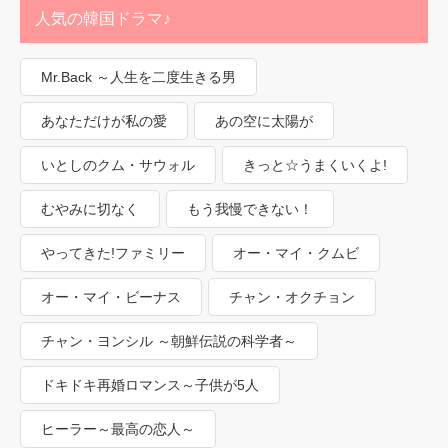
人気の韓国ドラマ♪
Mr.Back ～人生を二度生きる男
あなただけが私の愛
あの空に太陽が
いとしのクム・サウォル
きっと☆うまくいくよ!
むやみに切なく
もう我慢できない！
やってきた!ファミリー
オー・マイ・クムビ
オー・マイ・ビーナス
チャン・オクチョン
チャン・ヨンシル ～朝鮮伝説の科学者～
ドキドキ再婚ロマンス～子供が5人
ヒーラー～最高の恋人～