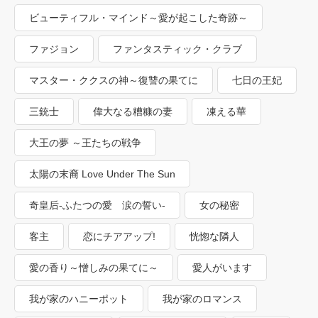
ビューティフル・マインド～愛が起こした奇跡～
ファジョン
ファンタスティック・クラブ
マスター・ククスの神～復讐の果てに
七日の王妃
三銃士
偉大なる糟糠の妻
凍える華
大王の夢 ～王たちの戦争
太陽の末裔 Love Under The Sun
奇皇后-ふたつの愛 涙の誓い-
女の秘密
客主
恋にチアアップ!
恍惚な隣人
愛の香り～憎しみの果てに～
愛人がいます
我が家のハニーポット
我が家のロマンス