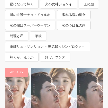
星になって輝く
火の女神ジョンイ
王の顔
町の弁護士チョ・ドゥルホ
眠れる森の魔女
私の娘はスーパーウーマン
私の心は花の雨
総理と私
華政
軍師リュ・ソンリョン ～懲毖録＜ジンビロク＞～
輝くか、狂うか
輝け、ウンス
2016KBS