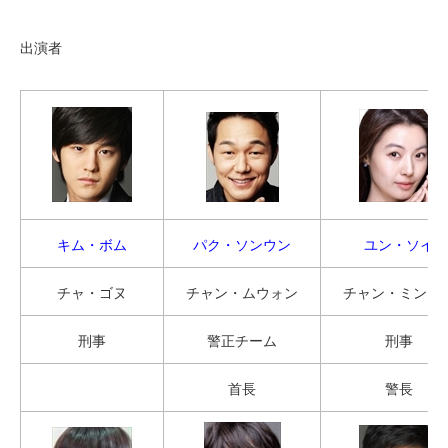
出演者
キム・ボム
パク・ソンウン
ユン・ソイ
チャ・ゴヌ
チャン・ムウォン
チャン・ミンジ
刑事
警正チーム
刑事
首長
警長