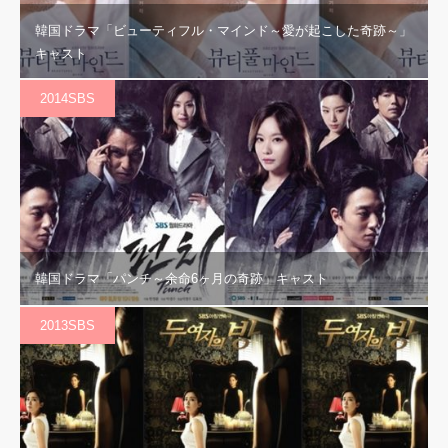
韓国ドラマ「ビューティフル・マインド～愛が起こした奇跡～」
キャスト
2014SBS
韓国ドラマ「パンチ～余命6ヶ月の奇跡」キャスト
2013SBS