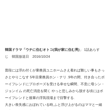
韓国ドラマ「ウチに住むオトコ(我が家に住む男)
」 1話あらす
じ 韓国放送日 2016/10/24
普段には浮わ付くが乗務員ユニホームさえ着れば難しい事もさっ
さとやりこなす 5年目乗務員ホン・ナリ .9年の間、付き合ったボ
ーイフレンドにプロポーズを受ける幸せな瞬間、不意に母シン・
ジョンイム の死亡消息を聞く.やっと悲しみから脱する頃にはボ
ーイフレンドと後輩の浮気現場まで目撃する.
大きい喪失感におぼれている時,ふと浮び上がるのはママと一緒