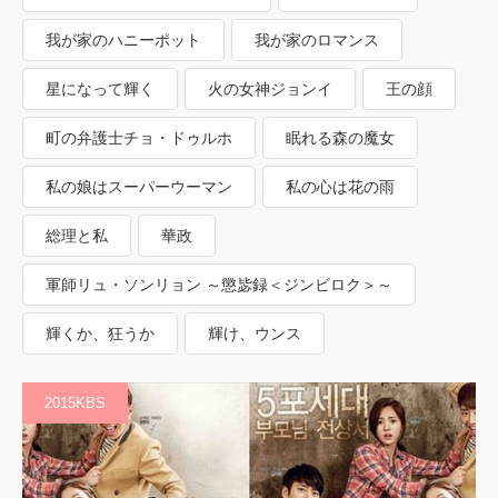
我が家のハニーポット
我が家のロマンス
星になって輝く
火の女神ジョンイ
王の顔
町の弁護士チョ・ドゥルホ
眠れる森の魔女
私の娘はスーパーウーマン
私の心は花の雨
総理と私
華政
軍師リュ・ソンリョン ～懲毖録＜ジンビロク＞～
輝くか、狂うか
輝け、ウンス
2015KBS