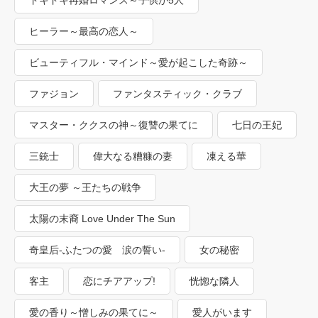
ヒーラー～最高の恋人～
ビューティフル・マインド～愛が起こした奇跡～
ファジョン
ファンタスティック・クラブ
マスター・ククスの神～復讐の果てに
七日の王妃
三銃士
偉大なる糟糠の妻
凍える華
大王の夢 ～王たちの戦争
太陽の末裔 Love Under The Sun
奇皇后-ふたつの愛 涙の誓い-
女の秘密
客主
恋にチアアップ!
恍惚な隣人
愛の香り～憎しみの果てに～
愛人がいます