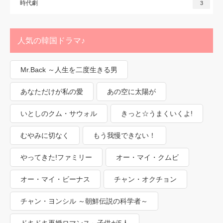
時代劇
3
人気の韓国ドラマ♪
Mr.Back ～人生を二度生きる男
あなただけが私の愛
あの空に太陽が
いとしのクム・サウォル
きっと☆うまくいくよ!
むやみに切なく
もう我慢できない！
やってきた!ファミリー
オー・マイ・クムビ
オー・マイ・ビーナス
チャン・オクチョン
チャン・ヨンシル ～朝鮮伝説の科学者～
ドキドキ再婚ロマンス～子供が5人