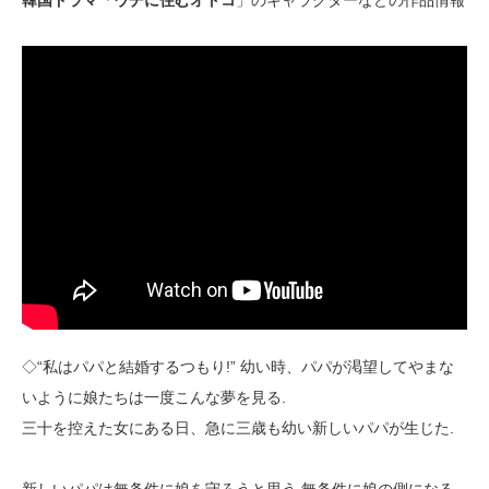
韓国ドラマ「ウチに住むオトコ
」のキャラクターなどの作品情報
◇“私はパパと結婚するつもり!” 幼い時、パパが渇望してやまな
いように娘たちは一度こんな夢を見る.
三十を控えた女にある日、急に三歳も幼い新しいパパが生じた.
新しいパパは無条件に娘を守ろうと思う.無条件に娘の側になる.