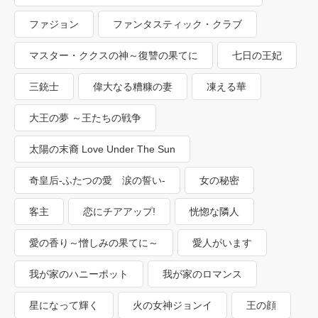
ファジョン
ファンタスティック・クラブ
マスター・ククスの神～復讐の果てに
七日の王妃
三銃士
偉大なる糟糠の妻
凍える華
大王の夢 ～王たちの戦争
太陽の末裔 Love Under The Sun
奇皇后-ふたつの愛 涙の誓い-
女の秘密
客主
恋にチアアップ!
恍惚な隣人
愛の香り～憎しみの果てに～
愛人がいます
我が家のハニーポット
我が家のロマンス
星になって輝く
火の女神ジョンイ
王の顔