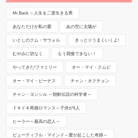
Mr.Back ～人生を二度生きる男
あなただけが私の愛
あの空に太陽が
いとしのクム・サウォル
きっと☆うまくいくよ!
むやみに切なく
もう我慢できない！
やってきた!ファミリー
オー・マイ・クムビ
オー・マイ・ビーナス
チャン・オクチョン
チャン・ヨンシル ～朝鮮伝説の科学者～
ドキドキ再婚ロマンス～子供が5人
ヒーラー～最高の恋人～
ビューティフル・マインド～愛が起こした奇跡～