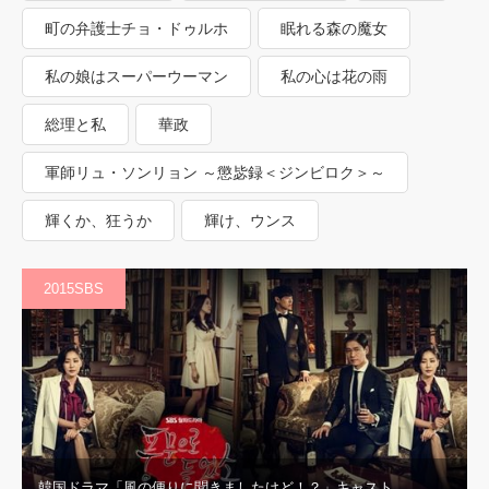
町の弁護士チョ・ドゥルホ
眠れる森の魔女
私の娘はスーパーウーマン
私の心は花の雨
総理と私
華政
軍師リュ・ソンリョン ～懲毖録＜ジンビロク＞～
輝くか、狂うか
輝け、ウンス
2015SBS
韓国ドラマ「風の便りに聞きましたけど！？」キャスト