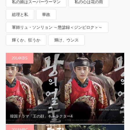
私の娘はスーパーウーマン
私の心は花の雨
総理と私
華政
軍師リュ・ソンリョン ～懲毖録＜ジンビロク＞～
輝くか、狂うか
輝け、ウンス
2014KBS
韓国ドラマ「王の顔」キャラクター4
2015MBC