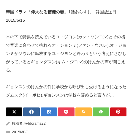
韓国ドラマ「偉大なる糟糠の妻
」1話あらすじ 韓国放送日
2015/6/15
木の下で詩集を読んでいるユ・ジヨン(カン・ソンヨン)とその横
で音楽に合わせて搖れるオ・ジョンミ(ファン・ウスレ).オ・ジョ
ンミがソウルに転校するユ・ジヨンと終わりという考えにさびし
がっているとギョングスン(キム・ジヨン)のけんかの声が聞こえ
る.
ギョンスンのけんかの件に学校から呼び出し受けるようになった
グムスク(イ・ボヒ).ギョンスンは学校を辞めると言うが…
投稿者:
tv4dorama22
2015MBC