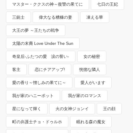
マスター・ククスの神～復讐の果てに
七日の王妃
三銃士
偉大なる糟糠の妻
凍える華
大王の夢 ～王たちの戦争
太陽の末裔 Love Under The Sun
奇皇后-ふたつの愛 涙の誓い-
女の秘密
客主
恋にチアアップ!
恍惚な隣人
愛の香り～憎しみの果てに～
愛人がいます
我が家のハニーポット
我が家のロマンス
星になって輝く
火の女神ジョンイ
王の顔
町の弁護士チョ・ドゥルホ
眠れる森の魔女